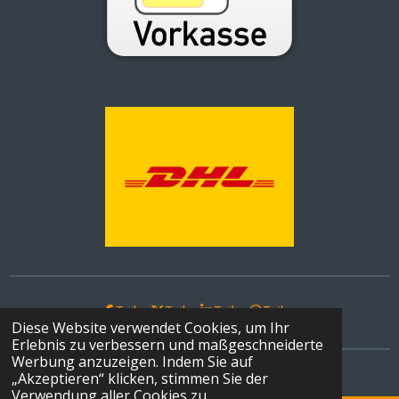
Teilen
Teilen
Teilen
Teilen
Diese Website verwendet Cookies, um Ihr
Erlebnis zu verbessern und maßgeschneiderte
Werbung anzuzeigen. Indem Sie auf
© 2024 - 2026 Skyhawk Brilz Technologies
„Akzeptieren“ klicken, stimmen Sie der
Verwendung aller Cookies zu.